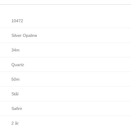
10472
Silver Opaline
34m
Quartz
50m
Stål
Safirir
2 år