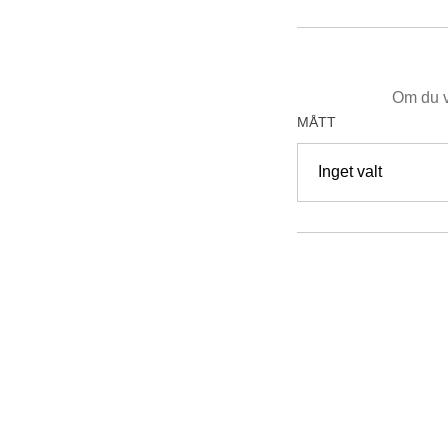
Om du v
MÅTT