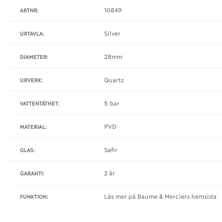
10849
ARTNR:
Silver
URTAVLA:
28mm
DIAMETER:
Quartz
URVERK:
5 bar
VATTENTÄTHET:
PVD
MATERIAL:
Safir
GLAS:
2 år
GARANTI:
Läs mer på Baume & Merciers hemsida
FUNKTION: