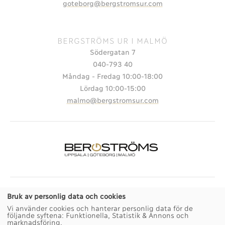
goteborg@bergstromsur.com
BERGSTRÖMS UR I MALMÖ
Södergatan 7
040-793 40
Måndag - Fredag 10:00-18:00
Lördag 10:00-15:00
malmo@bergstromsur.com
Bruk av personlig data och cookies
© 2026 TEMPORA MALMÖ AB
Sekretesspolicy
Vi använder cookies och hanterar personlig data för de
Köpvillkor
Jobba hos oss
följande syftena:
Funktionella, Statistik & Annons och
marknadsföring
.
Cookie-inställningar