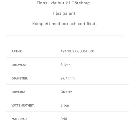
Finns i vår butik i Göteborg.
1 års garanti
Komplett med box och certifikat.
424.10.27.60.04.001
ARTNR:
Silver
URTAVLA:
27,4 mm
DIAMETER:
Quartz
URVERK:
3 bar
VATTENTÄTHET:
Stål
MATERIAL: