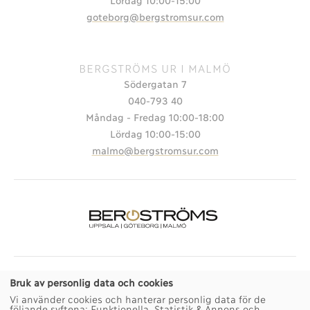
goteborg@bergstromsur.com
BERGSTRÖMS UR I MALMÖ
Södergatan 7
040-793 40
Måndag - Fredag 10:00-18:00
Lördag 10:00-15:00
malmo@bergstromsur.com
Bruk av personlig data och cookies
© 2026 TEMPORA MALMÖ AB
Sekretesspolicy
Vi använder cookies och hanterar personlig data för de
Köpvillkor
Jobba hos oss
följande syftena:
Funktionella, Statistik & Annons och