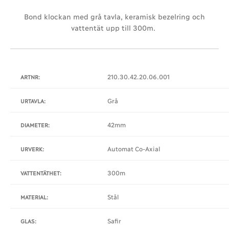
Bond klockan med grå tavla, keramisk bezelring och
vattentät upp till 300m.
210.30.42.20.06.001
ARTNR:
Grå
URTAVLA:
42mm
DIAMETER:
Automat Co-Axial
URVERK:
300m
VATTENTÄTHET:
Stål
MATERIAL:
Safir
GLAS: