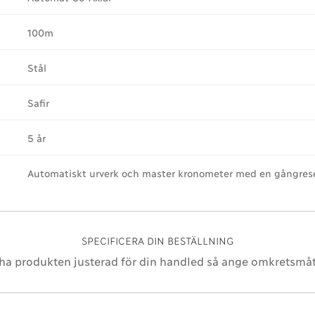
100m
Stål
Safir
5 år
Automatiskt urverk och master kronometer med en gångrese
SPECIFICERA DIN BESTÄLLNING
 ha produkten justerad för din handled så ange omkretsmåt