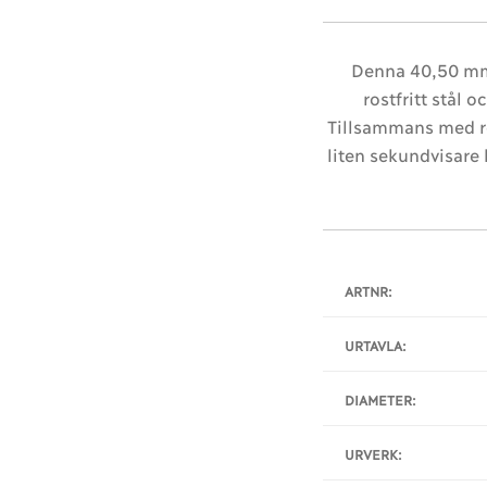
Denna 40,50 mm-m
rostfritt stål
Tillsammans med ro
liten sekundvisare
ARTNR:
URTAVLA:
DIAMETER:
URVERK: