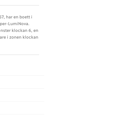
7, har en boett i
Super-LumiNova.
nster klockan 6, en
are i zonen klockan