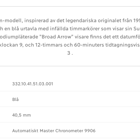
odell, inspirerad av det legendariska originalet från 195
 och en blå urtavla med infällda timmarkörer som visar sin 
diumpläterade "Broad Arrow" visare finns det ett datumfö
 klockan 9, och 12-timmars och 60-minuters tidtagningsvis
3 .
332.10.41.51.03.001
Blå
40,5 mm
Automatiskt Master Chronometer 9906