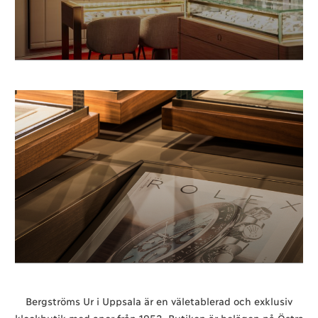
Bergströms Ur i Uppsala är en väletablerad och exklusiv
klockbutik med anor från 1953. Butiken är belägen på Östra