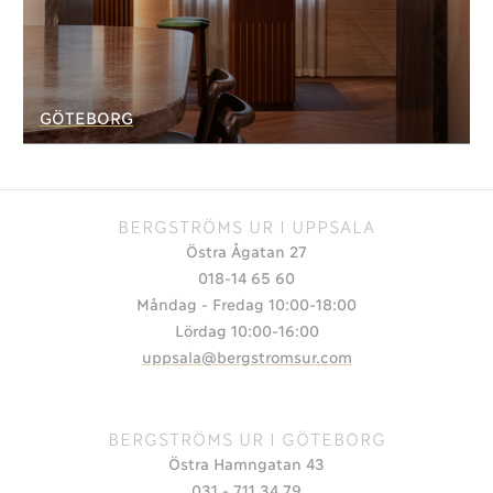
GÖTEBORG
BERGSTRÖMS UR I UPPSALA
Östra Ågatan 27
018-14 65 60
Måndag - Fredag 10:00-18:00
Lördag 10:00-16:00
uppsala@bergstromsur.com
BERGSTRÖMS UR I GÖTEBORG
Östra Hamngatan 43
031 - 711 34 79