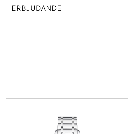
ERBJUDANDE
HÄR SÄLJER VI DE
KLOCKMODELLER SOM ÄR PÅ
VÄG ATT UTGÅ UR VÅRT
SORTIMENT. ALLA ÄR
OANVÄNDA MED
FABRIKATIONSGARANTI.