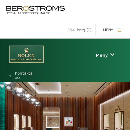
Varukorg (0)
MENY
Meny
Kontakta
oss