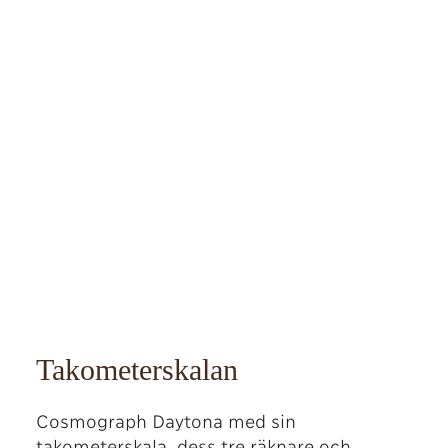
Takometerskalan
Cosmograph Daytona med sin
takometerskala, dess tre räknare och