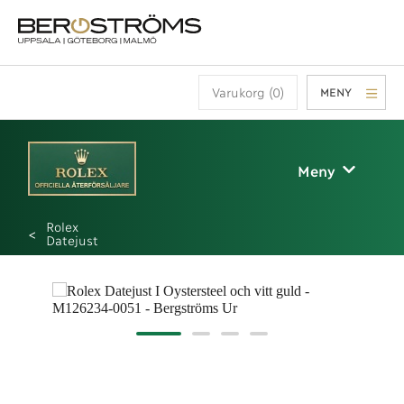
Varukorg (0)
MENY
Meny
Rolex
Datejust