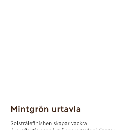
Mintgrön urtavla
Solstrålefinishen skapar vackra
ljusreflektioner på många urtavlor i Oyster