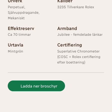
Urverk
Kaliber
Perpetual,
3235 Tillverkare Rolex
Självuppdragande,
Mekaniskt
Effektreserv
Armband
Ca 70 timmar
Jubilee - femdelade länkar
Urtavla
Certifiering
Mintgrön
Superlative Chronometer
(COSC + Rolex certifiering
efter boettering)
Ladda ner broschyr