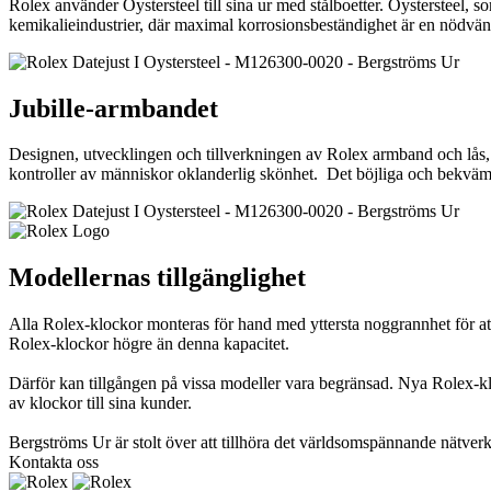
Rolex använder Oystersteel till sina ur med stålboetter. Oystersteel, 
kemikalieindustrier, där maximal korrosionsbeständighet är en nödvändi
Jubille-armbandet
Designen, utvecklingen och tillverkningen av Rolex armband och lås, l
kontroller av människor oklanderlig skönhet. Det böjliga och bekväma
Modellernas tillgänglighet
Alla Rolex-klockor monteras för hand med yttersta noggrannhet för att 
Rolex-klockor högre än denna kapacitet.
Därför kan tillgången på vissa modeller vara begränsad. Nya Rolex-kloc
av klockor till sina kunder.
Bergströms Ur är stolt över att tillhöra det världsomspännande nätverk
Kontakta oss