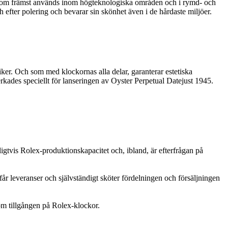
ngar som främst används inom högteknologiska områden och i rymd- och
 efter polering och bevarar sin skönhet även i de hårdaste miljöer.
ker. Och som med klockornas alla delar, garanterar estetiska
kades speciellt för lanseringen av Oyster Perpetual Datejust 1945.
igtvis Rolex-produktionskapacitet och, ibland, är efterfrågan på
får leveranser och självständigt sköter fördelningen och försäljningen
 om tillgången på Rolex-klockor.