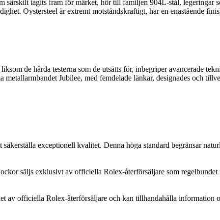
som särskilt tagits fram för märket, hör till familjen 904L-stål, legeri
ghet. Oystersteel är extremt motståndskraftigt, har en enastående finish
iksom de hårda testerna som de utsätts för, inbegriper avancerade tekni
 metallarmbandet Jubilee, med femdelade länkar, designades och tillver
säkerställa exceptionell kvalitet. Denna höga standard begränsar naturl
kor säljs exklusivt av officiella Rolex-återförsäljare som regelbundet 
et av officiella Rolex-återförsäljare och kan tillhandahålla information