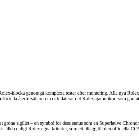
je Rolex-klocka genomgå komplexa tester efter montering. Alla nya Rolex-
officiella återförsäljaren in och daterar det Rolex-garantikort som garan
det gröna sigillet – en symbol för dess status som en Superlative Chron
stställda enligt Rolex egna kriterier, som ett tillägg till den officiella 