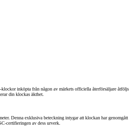
klockor inköpta från någon av märkets officiella återförsäljare åtföljs
terar din klockas äkthet.
ometer. Denna exklusiva beteckning intygar att klockan har genomgått
COSC-certifieringen av dess urverk.