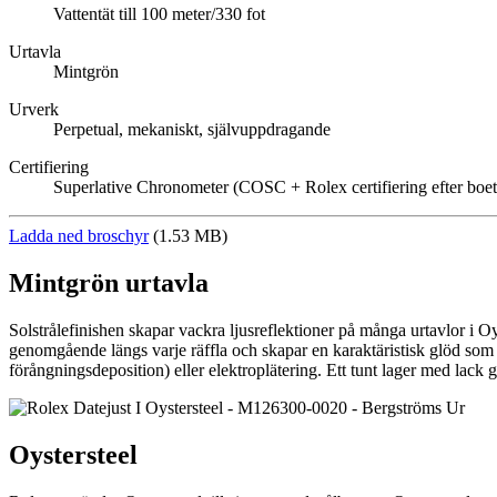
Vattentät till 100 meter/330 fot
Urtavla
Mintgrön
Urverk
Perpetual, mekaniskt, självuppdragande
Certifiering
Superlative Chronometer (COSC + Rolex certifiering efter boet
Ladda ned broschyr
(1.53 MB)
Mintgrön urtavla
Solstrålefinishen skapar vackra ljusreflektioner på många urtavlor i O
genomgående längs varje räffla och skapar en karaktäristisk glöd som f
förångningsdeposition) eller elektroplätering. Ett tunt lager med lack g
Oystersteel