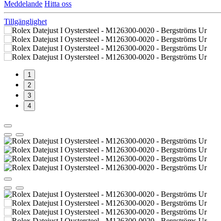
Meddelande
Hitta oss
Tillgänglighet
1
2
3
4