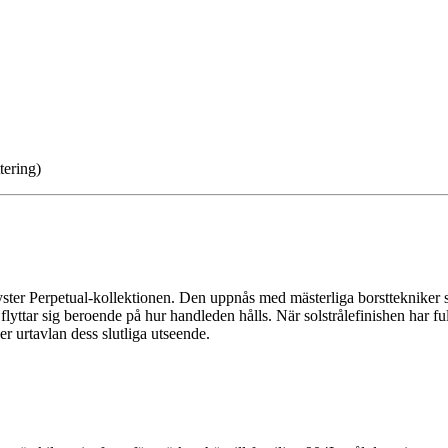
tering)
yster Perpetual-kollektionen. Den uppnås med mästerliga borsttekniker so
lyttar sig beroende på hur handleden hålls. När solstrålefinishen har fu
er urtavlan dess slutliga utseende.