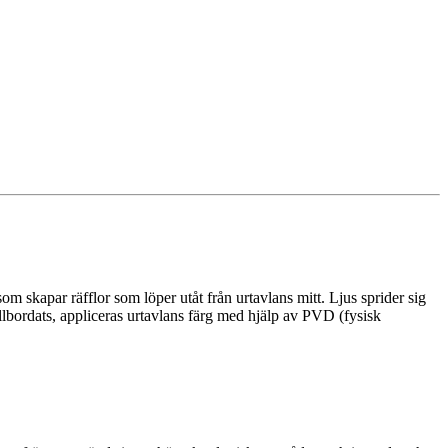
m skapar räfflor som löper utåt från urtavlans mitt. Ljus sprider sig
llbordats, appliceras urtavlans färg med hjälp av PVD (fysisk