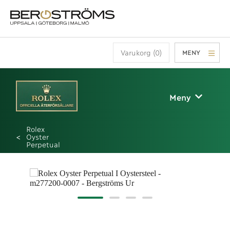
Varukorg (0)
MENY
Meny
Rolex
Oyster
Perpetual