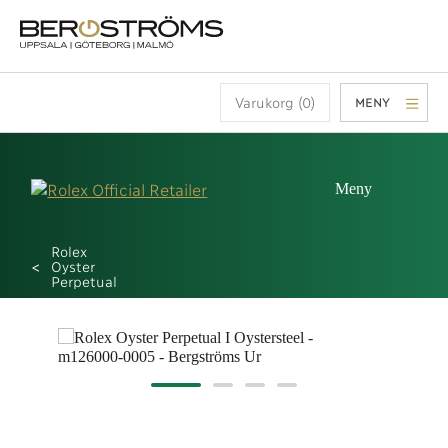
Varukorg (0)
MENY
Meny
Rolex
Oyster
Perpetual