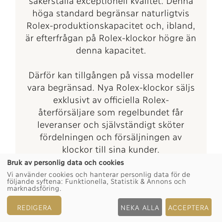
höga standard begränsar naturligtvis
Rolex-produktionskapacitet och, ibland,
är efterfrågan på Rolex-klockor högre än
denna kapacitet.
Därför kan tillgången på vissa modeller
vara begränsad. Nya Rolex-klockor säljs
exklusivt av officiella Rolex-
återförsäljare som regelbundet får
leveranser och självständigt sköter
fördelningen och försäljningen av
klockor till sina kunder.
Bruk av personlig data och cookies
Bergströms Ur är stolt över att tillhöra
Vi använder cookies och hanterar personlig data för de
följande syftena:
Funktionella, Statistik & Annons och
det världsomspännande nätverket av
marknadsföring
.
officiella Rolex-återförsäljare och kan
REDIGERA
NEKA ALLA
ACCEPTERA
tillhandahålla information om