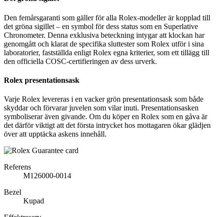
Den femårsgaranti som gäller för alla Rolex-modeller är kopplad till
det gröna sigillet – en symbol för dess status som en Superlative
Chronometer. Denna exklusiva beteckning intygar att klockan har
genomgått och klarat de specifika sluttester som Rolex utför i sina
laboratorier, fastställda enligt Rolex egna kriterier, som ett tillägg till
den officiella COSC-certifieringen av dess urverk.
Rolex presentationsask
Varje Rolex levereras i en vacker grön presentationsask som både
skyddar och förvarar juvelen som vilar inuti. Presentationsasken
symboliserar även givande. Om du köper en Rolex som en gåva är
det därför viktigt att det första intrycket hos mottagaren ökar glädjen
över att upptäcka askens innehåll.
Referens
M126000-0014
Bezel
Kupad