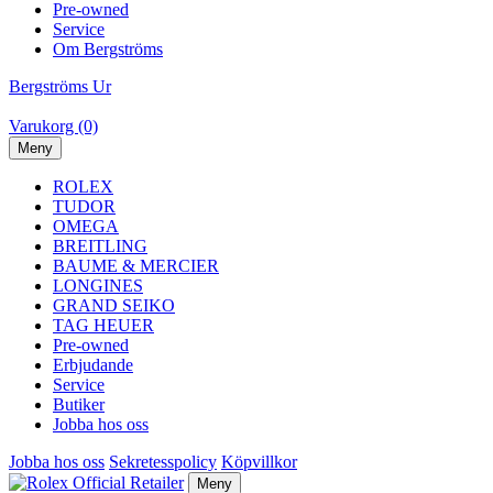
Pre-owned
Service
Om Bergströms
Bergströms Ur
Varukorg (0)
Meny
ROLEX
TUDOR
OMEGA
BREITLING
BAUME & MERCIER
LONGINES
GRAND SEIKO
TAG HEUER
Pre-owned
Erbjudande
Service
Butiker
Jobba hos oss
Jobba hos oss
Sekretesspolicy
Köpvillkor
Meny