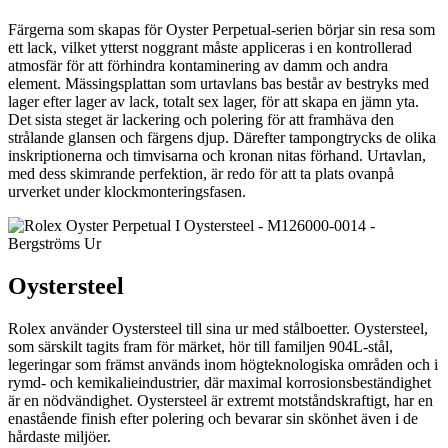
Färgerna som skapas för Oyster Perpetual-serien börjar sin resa som
ett lack, vilket ytterst noggrant måste appliceras i en kontrollerad
atmosfär för att förhindra kontaminering av damm och andra
element. Mässingsplattan som urtavlans bas består av bestryks med
lager efter lager av lack, totalt sex lager, för att skapa en jämn yta.
Det sista steget är lackering och polering för att framhäva den
strålande glansen och färgens djup. Därefter tampongtrycks de olika
inskriptionerna och timvisarna och kronan nitas förhand. Urtavlan,
med dess skimrande perfektion, är redo för att ta plats ovanpå
urverket under klockmonteringsfasen.
Oystersteel
Rolex använder Oystersteel till sina ur med stålboetter. Oystersteel,
som särskilt tagits fram för märket, hör till familjen 904L-stål,
legeringar som främst används inom högteknologiska områden och i
rymd- och kemikalieindustrier, där maximal korrosionsbeständighet
är en nödvändighet. Oystersteel är extremt motståndskraftigt, har en
enastående finish efter polering och bevarar sin skönhet även i de
hårdaste miljöer.