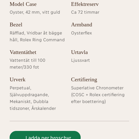
Model Case
Effektreserv
Oyster, 42 mm, vitt guld
Ca 72 timmar
Bezel
Armband
Räfflad, Vridbar åt bägge
Oysterflex
håll, Rolex Ring Command
Vattentäthet
Urtavla
Vattentät till 100
Ljussvart
meter/330 fot
Urverk
Certifiering
Perpetual,
Superlative Chronometer
Självuppdragande,
(COSC + Rolex certifiering
Mekaniskt, Dubbla
efter boettering)
tidszoner, Årskalender
Ladda ner broschyr