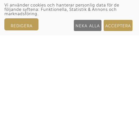
Därför kan tillgången på vissa modeller
Vi använder cookies och hanterar personlig data för de
följande syftena:
Funktionella, Statistik & Annons och
vara begränsad. Nya Rolex-klockor säljs
marknadsföring
.
exklusivt av officiella Rolex-
REDIGERA
NEKA ALLA
ACCEPTERA
återförsäljare som regelbundet får
leveranser och självständigt sköter
fördelningen och försäljningen av
klockor till sina kunder.
Bergströms Ur är stolt över att tillhöra
det världsomspännande nätverket av
officiella Rolex-återförsäljare och kan
tillhandahålla information om
tillgången på Rolex-klockor.