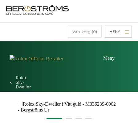
Varukorg (0)
MENY
Meny
Rolex
Sky-
Dweller