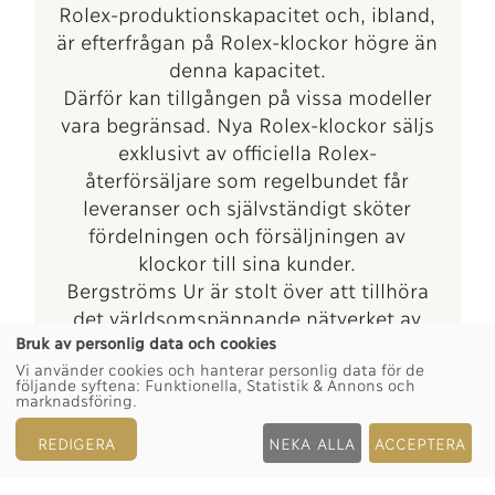
Rolex-produktionskapacitet och, ibland,
är efterfrågan på Rolex-klockor högre än
denna kapacitet.
Därför kan tillgången på vissa modeller
vara begränsad. Nya Rolex-klockor säljs
exklusivt av officiella Rolex-
återförsäljare som regelbundet får
leveranser och självständigt sköter
fördelningen och försäljningen av
klockor till sina kunder.
Bergströms Ur är stolt över att tillhöra
det världsomspännande nätverket av
Bruk av personlig data och cookies
officiella Rolex-återförsäljare och kan
Vi använder cookies och hanterar personlig data för de
tillhandahålla information om
följande syftena:
Funktionella, Statistik & Annons och
tillgången på Rolex-klockor.
marknadsföring
.
REDIGERA
NEKA ALLA
ACCEPTERA