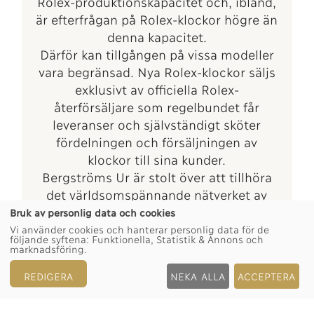
Rolex-produktionskapacitet och, ibland,
är efterfrågan på Rolex-klockor högre än
denna kapacitet.
Därför kan tillgången på vissa modeller
vara begränsad. Nya Rolex-klockor säljs
exklusivt av officiella Rolex-
återförsäljare som regelbundet får
leveranser och självständigt sköter
fördelningen och försäljningen av
klockor till sina kunder.
Bergströms Ur är stolt över att tillhöra
det världsomspännande nätverket av
officiella Rolex-återförsäljare och kan
Bruk av personlig data och cookies
tillhandahålla information om
Vi använder cookies och hanterar personlig data för de
följande syftena:
Funktionella, Statistik & Annons och
tillgången på Rolex-klockor.
marknadsföring
.
REDIGERA
NEKA ALLA
ACCEPTERA