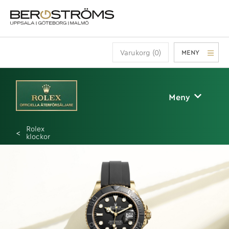
Varukorg (0)
MENY
Meny
Rolex
klockor